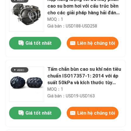
cao su bơm hơi với cấu trúc bền
cho các giải pháp hàng hải đáng
tin cậy
MOQ：1
Giá bán：USD188-USD258
Giá tốt nhất
Liên hệ chúng tôi
Tấm chắn bùn cao su khí nén tiêu
chuẩn ISO17357-1: 2014 với áp
suất 50kPa và kích thước tùy
chỉnh cho an toàn hàng hải
MOQ：1
Giá bán：USD19-USD163
Giá tốt nhất
Liên hệ chúng tôi