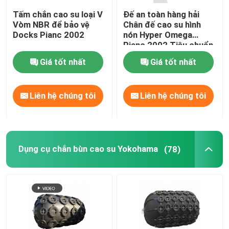
Tấm chắn cao su loại V
Đế an toàn hàng hải
Chắn bùn
Vòm NBR để bảo vệ
Chân đế cao su hình
Docks Pianc 2002
nón Hyper Omega
Pianc 2002 Tiêu chuẩn
Chắn bùn cho tàu ngầm
Giá tốt nhất
Giá tốt nhất
Tấm chắn bọt nổi
Liên hệ chúng tôi
Liên hệ chúng tôi
Ống STS
Dụng cụ chắn bùn cao su Yokohama
(78)
Mooring Bollards