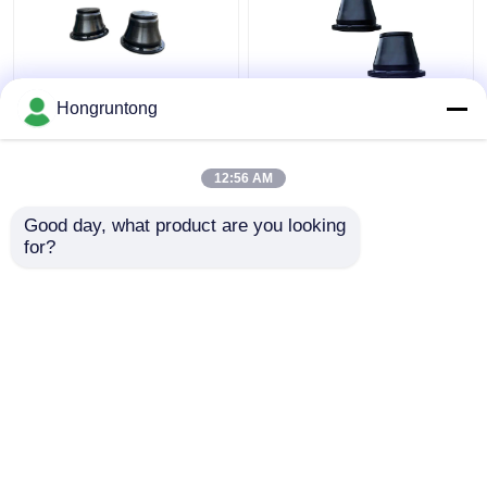
600H Cone Impact
1100h Loại hình nón
Hongruntong
Fender Đèn nhẹ cao su
Marine Fender Wide
bền Dễ lắp đặt
Contact Face Tiêu thụ
năng lượng hiệu quả
12:56 AM
Kháng ăn mòn
Giá tốt nhất
Giá tốt nhất
Good day, what product are you looking 
for?
Liên hệ chúng tôi
Liên hệ chúng tôi
Xem thêm
Nhà
Về chúng
Liên hệ với chúng
Desktop
tôi
tôi
Site
Sơ đồ trang web
Privacy Policy