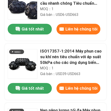
cầu nhanh chóng Tiêu chuẩn
ISO17357-1:2014
MOQ：1
Giá bán：USD6-USD663
Giá tốt nhất
Liên hệ chúng tôi
ISO17357-1:2014 Máy phun cao
su khí nén tiêu chuẩn với áp suất
50kPa cho các ứng dụng biển
chống ăn mòn
MOQ：1
Giá bán：USD39-USD663
Giá tốt nhất
Liên hệ chúng tôi
Nạp năng lượng tối đa Máy phun