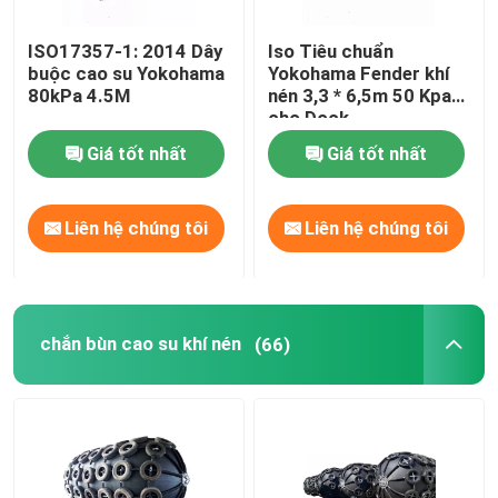
ISO17357-1: 2014 Dây
Iso Tiêu chuẩn
buộc cao su Yokohama
Yokohama Fender khí
80kPa 4.5M
nén 3,3 * 6,5m 50 Kpa
cho Dock
Giá tốt nhất
Giá tốt nhất
Liên hệ chúng tôi
Liên hệ chúng tôi
chắn bùn cao su khí nén
(66)