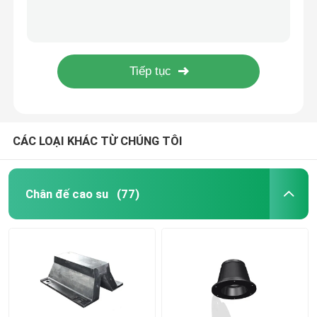
Chống thấm nước linh hoạt V Fender PIANC2002 Hàng hải công nghiệp mật độ cao NR
V500H Loại V Fender Thân thiện với môi trường Chắn bùn cao su chống mài mòn cho tàu thuyền
Tấm chắn cao su Arch
PIANC2002 Chắn V hạng nặng để Bảo vệ an toàn cho Bến tàu
100% Môi trường loại V Fender 500H PIANC2002 ABS Cổng chứng chỉ
Chắn bùn cao su hình nón
PIANC2002 Dock D Fender Bảo vệ đệm cài đặt dễ dàng
Fender loại V
CÁC LOẠI KHÁC TỪ CHÚNG TÔI
Chắn bùn loại D
Chân đế cao su
(77)
Chắn bùn biển hình trụ
Tấm chắn cao su di động
Chắn thuyền kéo