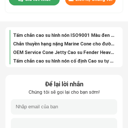
NBR / NR Tấm chắn bằng cao su hình nón PIANC2002 Chống rách Bumpers Marine Dock
Tấm chắn cao su hình nón ISO9001 Màu đen Linh hoạt Lớp cao su tự nhiên NBR
Về chúng tôi
Chắn thuyền hạng nặng Marine Cone cho đường dốc RoRo / Bến tàu chở khách
OEM Service Cone Jetty Cao su Fender Heavy Duty Custom Molding
Tấm chắn cao su hình nón cố định Cao su tự nhiên 1600H để bảo vệ bến tàu
Tham quan nhà máy
Chắn nón tùy chỉnh Công nghiệp Hải quân cho Bến tàu
Bộ đệm đế 1000H Chắn chắn cao su hình nón 300-2000mm Chống mài mòn
Kiểm soát chất lượng
PIANC2002 Tấm chắn cao su hình nón Hình nón Màu đen được tùy chỉnh cho bộ đệm bến tàu
100% cao su tự nhiên Super Cone Fenders Giấy chứng nhận ABS PIANC2002
Yêu cầu báo giá
PIANC2002 Chân đế cao su loại V Fender Chống rách hạng nặng
Để lại lời nhắn
Cao su tự nhiên Loại V Fender Chiều cao 200mm-1000mm Chống mài mòn
Chân đế cao su
Chúng tôi sẽ gọi lại cho bạn sớm!
Chắn bùn cao su loại V Dock NBR 800 Chắn bùn neo thuyền an toàn
SGS loại V Fender Ozone Chống tia cực tím Bảo vệ hấp thụ nước thấp
Dụng cụ chắn bùn cao su Yokohama
Chắn bùn gắn đế loại V Mang chống va chạm chống va chạm
Khả năng chống dầu Loại V Bộ phận chống va đập PIANC2002 Bộ đệm cảng thuyền tiêu chuẩn
chắn bùn cao su khí nén